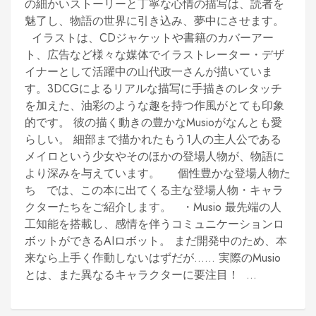
の細かいストーリーと丁寧な心情の描写は、読者を
魅了し、物語の世界に引き込み、夢中にさせます。
イラストは、CDジャケットや書籍のカバーアー
ト、広告など様々な媒体でイラストレーター・デザ
イナーとして活躍中の山代政一さんが描いていま
す。3DCGによるリアルな描写に手描きのレタッチ
を加えた、油彩のような趣を持つ作風がとても印象
的です。 彼の描く動きの豊かなMusioがなんとも愛
らしい。 細部まで描かれたもう1人の主人公である
メイロという少女やそのほかの登場人物が、物語に
より深みを与えています。 個性豊かな登場人物た
ち では、この本に出てくる主な登場人物・キャラ
クターたちをご紹介します。 ・Musio 最先端の人
工知能を搭載し、感情を伴うコミュニケーションロ
ボットができるAIロボット。 まだ開発中のため、本
来なら上手く作動しないはずだが…… 実際のMusio
とは、また異なるキャラクターに要注目！ ...