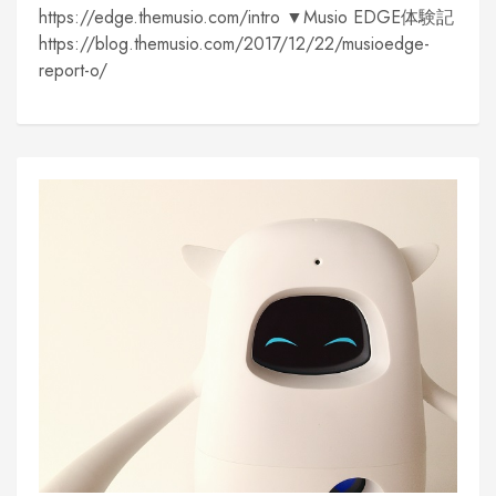
https://edge.themusio.com/intro ▼Musio EDGE体験記
https://blog.themusio.com/2017/12/22/musioedge-
report-o/