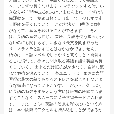
へ、少しずつ長くなります～ マラソンをする時、い
きなり42.195km走る鉄人はいませんよね。 まずは準
備運動をして、始めは軽く走り出して、少しずつ走
る距離を長くしていく。 この方法が、1番体に負担
がなくて、練習を続けることができます。 それ
は、英語の勉強も同じ。 普段、英語を使う機会が少
ないのにも関わらず、いきなり長文を聞き取った
り、スラスラと話すことはなかなかできません。
始めは、単語レベルでしっかりと聞くこと・発音す
るこに慣れて、徐々に聞き取る英語も話す英語も長
くしていく。 出来るだけ抵抗感が少なく、自然な流
れで勉強を深めていく。 各ユニットは、まさに言語
習得の最大の敵でもあるストレスを感じさせないよ
うな構成になっているんです。 だから、久しぶり
に英語の勉強をするという方には最初の段階でつま
ずくことなく、スムーズに英語学習モードに入れま
す。 また、さらに英語の勉強を深めたいという方
は、早い段階でアクセルを踏み込むことができるか