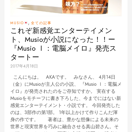
,
MUSIO
全ての記事
これぞ新感覚エンターテイメン
ト、Musioが小説になった！！ー
『Musio Ⅰ：電脳メイロ』発売ス
タートー
2017年4月18日
こんにちは。 AKAです。 みなさん、 4月14日
（金）にMusioが主人公の小説、 『Musio Ⅰ：電脳メ
イロ』が発売されたのをご存知ですか。 実在する
Musioをモチーフに書き下ろした、今までにはない新
感覚エンターテイメント・小説です。 今回発売した
のは、3部作の第1部。 1年以上かけて作りこんだ渾
身の作です。 著者は、豊かな想像による未来の
世界と現実世界を巧みに融合させる真山碧さん。そ