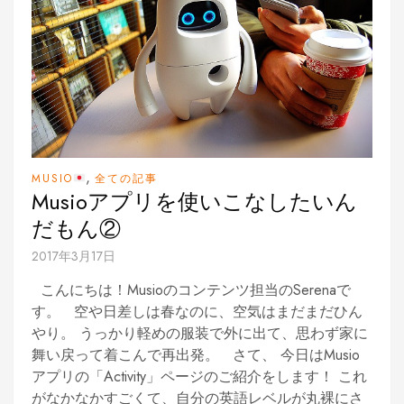
,
MUSIO
全ての記事
Musioアプリを使いこなしたいん
だもん②
2017年3月17日
こんにちは！Musioのコンテンツ担当のSerenaで
す。 空や日差しは春なのに、空気はまだまだひん
やり。 うっかり軽めの服装で外に出て、思わず家に
舞い戻って着こんで再出発。 さて、 今日はMusio
アプリの「Activity」ページのご紹介をします！ これ
がなかなかすごくて、自分の英語レベルが丸裸にさ