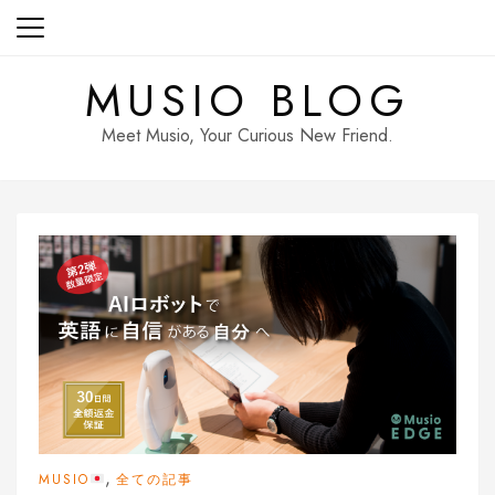
Skip
to
content
MUSIO BLOG
Meet Musio, Your Curious New Friend.
,
MUSIO
全ての記事