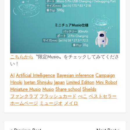
こちらから
〝限定Musio〟をチェックしてみてくださ
い！
AI
Artificial Intelligence
Bayesian inference
Campaign
Hinoki
Isetan Shinjuku
Japan
Limited Edition
Mini Robot
Miniature Musio
Musio
Share school
Shields
ファンクラブ
フラッシュカード
ぺこ
ベストセラー
ホームページ
ミュージオ
メイロ