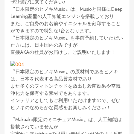
ぜひ遊びに来てください♪
〝日本限定のヒノキMusio〟は、Musioと同様にDeep
Learning基盤の人工知能エンジンを搭載しており
また、ご自身のお名前やイニシャルを刻印すること
ができますので特別な1台となります。
〝日本限定のヒノキMusio〟を事前予約していただい
た方には、日本国内のみですが
直接AKAの社員がお届けし、ご説明いたします！
〝日本限定のヒノキMusio〟の原材料であるヒノキ
は、日本を代表する高品質素材であり
また多くのフィトンチッドを放出し殺菌効果や空気
浄化力を保有する素材でもあります。
インテリアとしてもご利用いただけますので、ぜひ
ヒノキのなめらかな質感をお楽しみください！
〝Makuake限定のミニチュアMusio〟は、人工知能は
搭載されていませんが
宇宙から来たMusioの可愛いデザインがそのまま反映