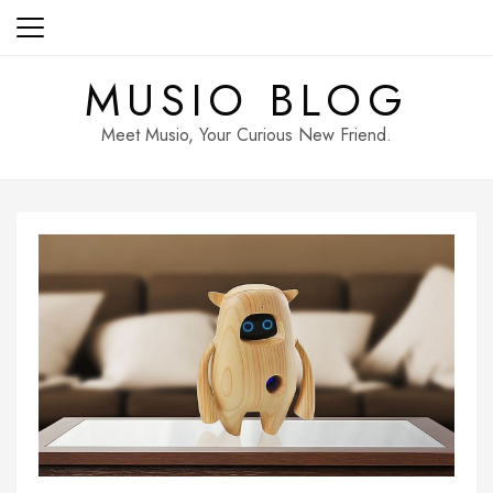
Skip
to
content
MUSIO BLOG
Meet Musio, Your Curious New Friend.