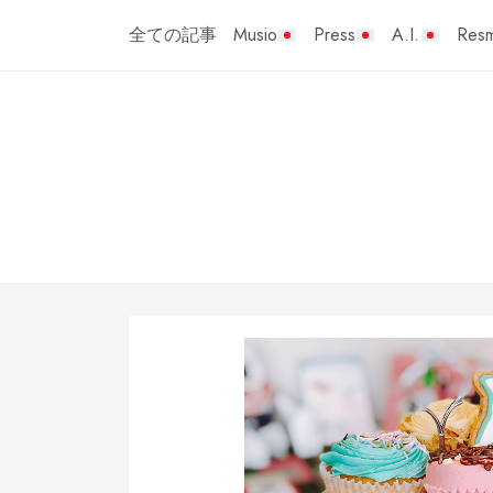
Skip
全ての記事
Musio
Press
A.I.
Resm
to
content