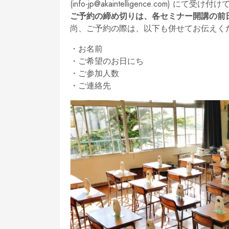
(info-jp@akaintelligence.com) にて受
ご予約の締め切りは、各セミナー開講の前
尚、ご予約の際は、以下も併せてお伝えく
・お名前
・ご希望のお日にち
・ご参加人数
・ご連絡先