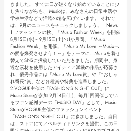
きました。 すでに日が短くなり始めていることに少
し焦りながらも、 Musioは、みなさんの日常生活や
学校生活などで活躍の場を広げています。 それで
は、9月のニュースをチェックしましょう。 News
1.ファッションの秋、「Musio Fashion Week」を開催
8月15日(水)～9月15日(土)の1か月間、「Musio
Fashion Week」を開催。「Musio My Love ～Musioへ
の愛を爆発させよう！～」をテーマに、Musioを着せ
替えてSNSに投稿していただきました。期間中、身
近な素材を使用したアイディア満載の作品が応募さ
れ、優秀作品には「Musio My Love賞」や「“おしゃ
れ番長”賞」など各種賞や特典を進呈しました。
2.VOGUE主催の「FASHION’S NIGHT OUT」に
Musio Storeが参加 9月14日(土)、毎月1回開催してい
るファン感謝デーの「MUSIO DAY」として、Musio
StoreがVOGUE主催のファッションイベント
「FASHION’S NIGHT OUT」に参加しました。当日
は、ストアにてノベルティドリンクを提供、この日
限定のMusioワッペンのプレゼントやAKAのプロダク