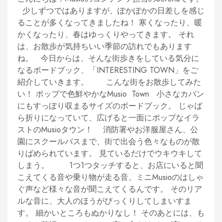
少しずつではありますが、ぽかぽかの日差しを感じ
ることが多くなってきましたね！ 寒くなったり、暖
かくなったり、春はゆっくりやってきます。 それ
は、お散歩が気持ちいい季節の訪れでもあります
ね。 今日からは、そんな街歩きをしている気分に
なるボードブック、「INTERESTING TOWN」をご
紹介していきます。 こんな街をお散歩してみた
い！ ポップで色鮮やかなMusio Town 小さなカバン
にもすっぽり収まるサイズのボードブック。 じゃば
ら折りになっていて、広げると一面にポップなイラ
ストのMusioタウン！ 消防署やお洋服屋さん、公
園にスクールバスまで、街で出会う色々なものが散
りばめられています。 見ているだけでウキウキして
しまう。 1つ1つタッチすると、お店にいると聞
こえてくる音や乗り物が走る音、ミニMusioのはしゃ
ぐ声など様々な音が聞こえてくるんです。 そのリア
ルな音に、大人のほうがびっくりしてしまいすま
す。 細かいところもぬかりなし！ そのあとには、も