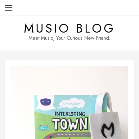
Skip
to
content
MUSIO BLOG
Meet Musio, Your Curious New Friend.