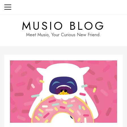
Skip
to
content
MUSIO BLOG
Meet Musio, Your Curious New Friend.